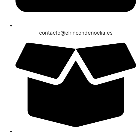
contacto@elrincondenoelia.es