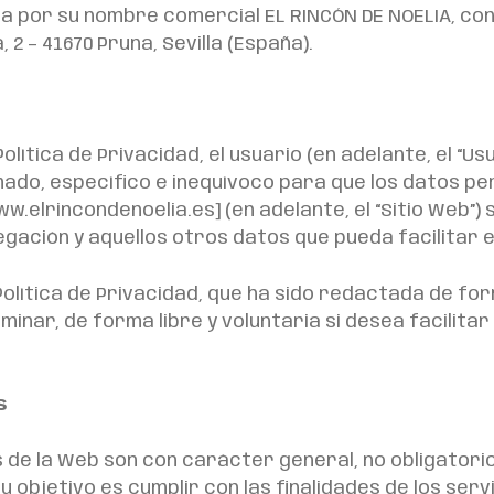
a por su nombre comercial EL RINCÓN DE NOELIA, con
 2 – 41670 Pruna, Sevilla (España).
lítica de Privacidad, el usuario (en adelante, el “Us
mado, específico e inequívoco para que los datos per
w.elrincondenoelia.es] (en adelante, el “Sitio Web”)
gación y aquellos otros datos que pueda facilitar e
olítica de Privacidad, que ha sido redactada de form
inar, de forma libre y voluntaria si desea facilita
s
s de la Web son con carácter general, no obligatori
su objetivo es cumplir con las finalidades de los ser