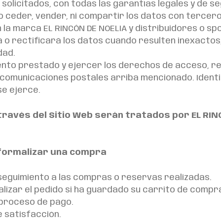
s solicitados, con todas las garantías legales y de s
 ceder, vender, ni compartir los datos con tercer
la marca EL RINCÓN DE NOELIA y distribuidores o spo
á o rectificará los datos cuando resulten inexactos
dad.
ento prestado y ejercer los derechos de acceso, rec
 de comunicaciones postales arriba mencionado. Iden
se ejerce.
través del Sitio Web serán tratados por EL RI
 formalizar una compra
 seguimiento a las compras o reservas realizadas.
alizar el pedido si ha guardado su carrito de comp
l proceso de pago.
e satisfacción.