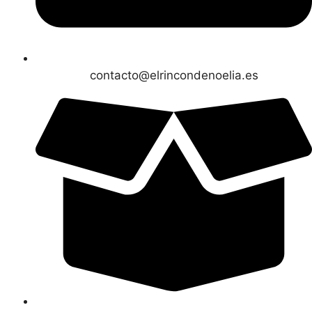
contacto@elrincondenoelia.es