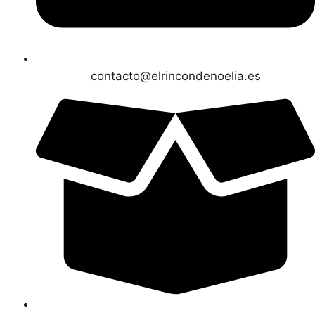
contacto@elrincondenoelia.es