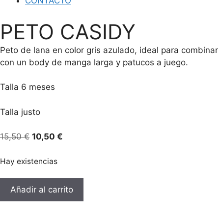
CONTACTO
PETO CASIDY
Peto de lana en color gris azulado, ideal para combinar
con un body de manga larga y patucos a juego.
Talla 6 meses
Talla justo
El
El
15,50
€
10,50
€
precio
precio
original
actual
Hay existencias
era:
es:
PETO
15,50 €.
10,50 €.
Añadir al carrito
CASIDY
cantidad