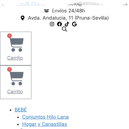
Saltar
+34 608 494 845
contacto@elrincondenoelia.es
al
Envíos 24/48h
contenido
Avda. Andalucia, 11 (Pruna-Sevilla)
0
Carrito
0
Carrito
BEBÉ
Conjuntos Hilo Lana
Hogar y Canastillas