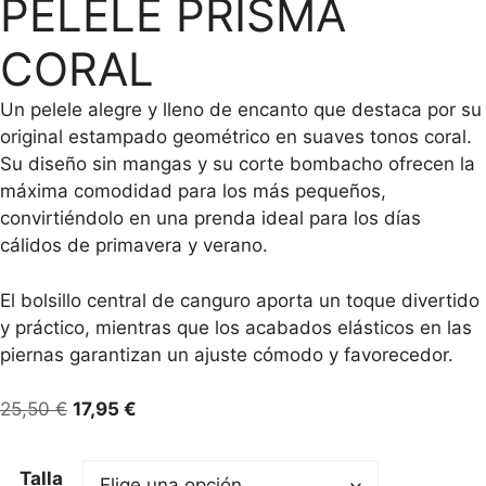
PELELE PRISMA
CORAL
Un pelele alegre y lleno de encanto que destaca por su
original estampado geométrico en suaves tonos coral.
Su diseño sin mangas y su corte bombacho ofrecen la
máxima comodidad para los más pequeños,
convirtiéndolo en una prenda ideal para los días
cálidos de primavera y verano.
El bolsillo central de canguro aporta un toque divertido
y práctico, mientras que los acabados elásticos en las
piernas garantizan un ajuste cómodo y favorecedor.
El
El
25,50
€
17,95
€
precio
precio
original
actual
Talla