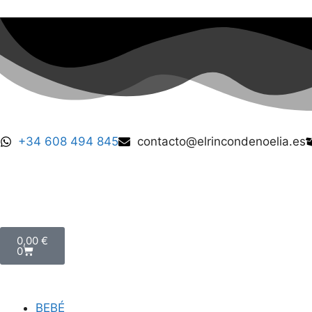
+34 608 494 845
contacto@elrincondenoelia.es
0,00
€
0
BEBÉ