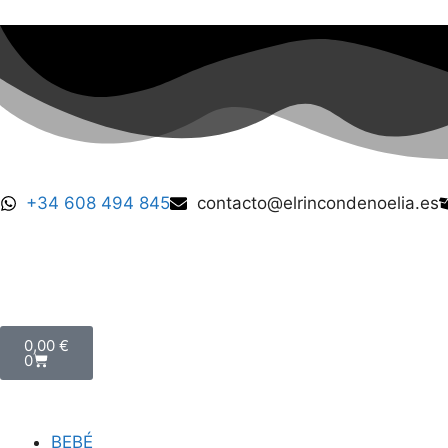
+34 608 494 845
contacto@elrincondenoelia.es
0,00
€
0
BEBÉ