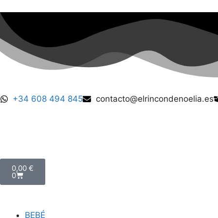
+34 608 494 845
contacto@elrincondenoelia.es
0,00
€
0
BEBÉ