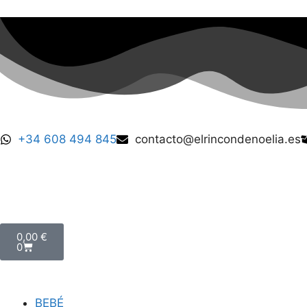
+34 608 494 845
contacto@elrincondenoelia.es
0,00
€
0
BEBÉ