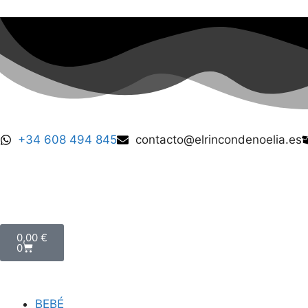
+34 608 494 845
contacto@elrincondenoelia.es
0,00
€
0
BEBÉ