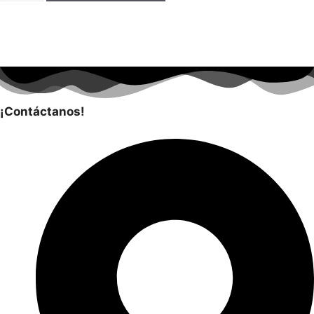
cantidad
¡Contáctanos!