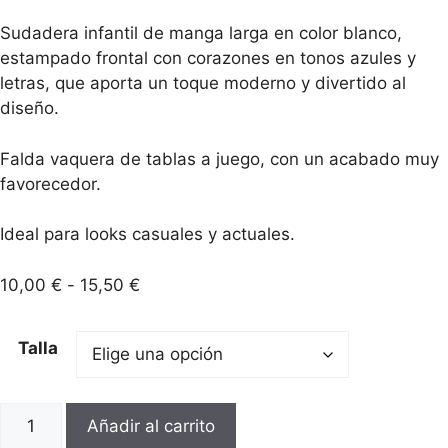
Sudadera infantil de manga larga en color blanco,
estampado frontal con corazones en tonos azules y
letras, que aporta un toque moderno y divertido al
diseño.
Falda vaquera de tablas a juego, con un acabado muy
favorecedor.
Ideal para looks casuales y actuales.
Rango
10,00
€
-
15,50
€
de
precios:
Talla
desde
10,00 €
hasta
CONJUNTO
Añadir al carrito
15,50 €
BLANCA