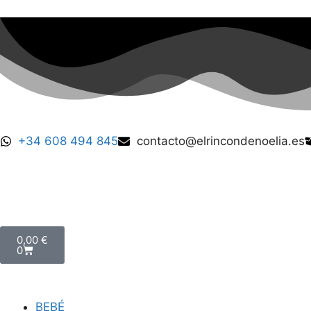
+34 608 494 845
contacto@elrincondenoelia.es
0,00
€
0
BEBÉ