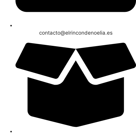
contacto@elrincondenoelia.es